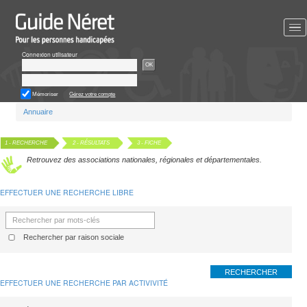
Aller
au
contenu
principal
Connexion utilisateur
OK
Mémoriser
Gérez votre compte
Vous
Annuaire
êtes
ici
1
- RECHERCHE
2
- RÉSULTATS
3
- FICHE
Retrouvez des associations nationales, régionales et départ
EFFECTUER UNE RECHERCHE LIBRE