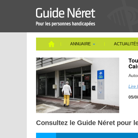
Aller
au
contenu
principal
ANNUAIRE
ACTUALITÉ
Tou
Cai
Auto
Lire 
05/0
Consultez le Guide Néret pour 