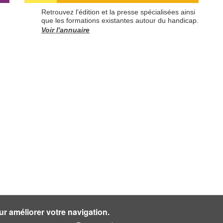
Retrouvez l'édition et la presse spécialisées ainsi
que les formations existantes autour du handicap.
Voir l'annuaire
ur améliorer votre navigation.
PLAN DU SITE
CONDITIONS
MENTIONS LÉGALES
GÉNÉRALES DE VENTE