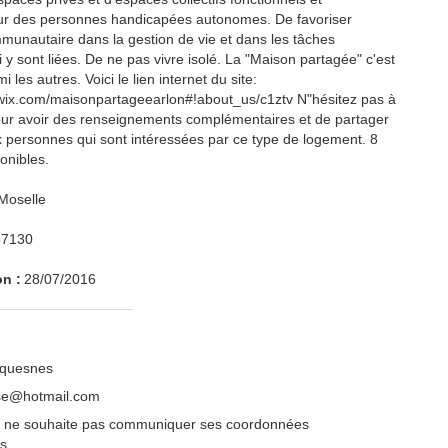
ur des personnes handicapées autonomes. De favoriser
mmunautaire dans la gestion de vie et dans les tâches
 y sont liées. De ne pas vivre isolé. La "Maison partagée" c'est
 les autres. Voici le lien internet du site:
.wix.com/maisonpartageearlon#!about_us/c1ztv N"hésitez pas à
ur avoir des renseignements complémentaires et de partager
ux personnes qui sont intéressées par ce type de logement. 8
onibles.
Moselle
57130
on :
28/07/2016
uquesnes
ose@hotmail.com
s.