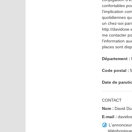
confortables po
l'implication co
quotidiennes qui
un chez-soi parmi
http://davidose
me contacter po
l'information a
places sont disp
Département :
Code postal :
Date de paruti
CONTACT
Nom :
David D
E-mail :
david
L'annonceur ne souhaite pas communiquer ses coordonnées
téléphonique