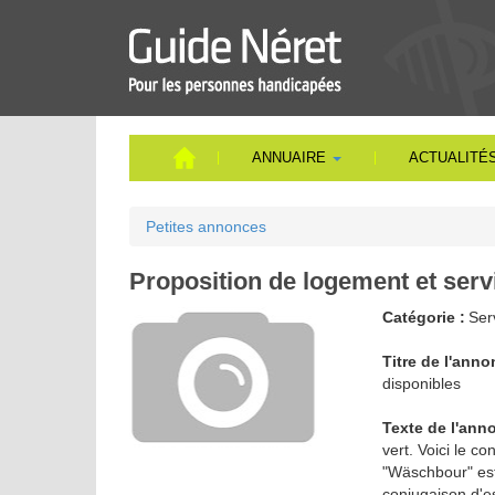
Aller
au
contenu
principal
ANNUAIRE
ACTUALITÉ
Vous
Petites annonces
êtes
ici
Proposition de logement et serv
Catégorie :
Se
Titre de l'anno
disponibles
Texte de l'ann
vert. Voici le c
"Wäschbour" est 
conjugaison d'es