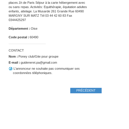
Catégorie :
Locations
Titre de l'annonce :
Poney club/Gite pour groupe 15
places
Texte de l'annonce :
Poney club/Gite pour groupe 15
places.1h de Paris Séjour à la carte hébergement avec
ou sans repas. Activités: Equithérapie, équitation adultes
enfants, attelage. La Musarde 261 Grande Rue 60490
MARGNY SUR MATZ Tél 03 44 42 60 83 Fax
0344425297
Département :
Oise
Code postal :
60490
CONTACT
Nom :
Poney club/Gite pour groupe
E-mail :
guideneret.pa@gmail.com