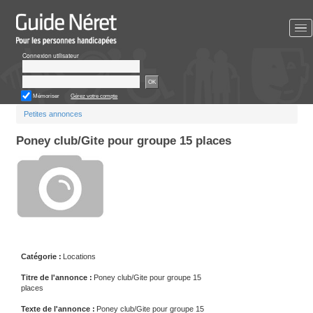
Aller
au
contenu
principal
Connexion utilisateur
OK
Mémoriser
Gérez votre compte
Vous
Petites annonces
êtes
ici
Poney club/Gite pour groupe 15 places