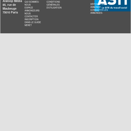
financements, notamment sur la PCH, ainsi que la reconnaissanc
enfants en situation de handicap dont les parents sont en situatio
irrégulière.
>>> A lire aussi :
Réforme de la prime d'activité : la Cour d
propose d'en exclure les bénéficiaires de l'AAH
Vous parlez de « discrimination territoriale ». Pourquoi cet
Parce que c'est un état de fait. Il n'y a pas une volonté cachée de
Seine-Saint-Denis, mais il existe un retard qui continue de produi
Nous sommes encore l'un des départements qui orientent le plu
vers la Belgique, faute de solutions de proximité.
Si nous voulons rattraper ce retard, nous ne pouvons pas continu
financements avec une simple règle de trois. Si on croit à la justice
alors il faut donner plus à ceux qui en ont le plus besoin.
Vingt ans après la loi de 2005, pourquoi la politique du hand
selon vous, le parent pauvre des politiques publiques ?
La loi de 2005 a constitué une avancée majeure. Mais vingt ans p
peut pas dire que nous ayons énormément progressé. On proclam
égalité, fraternité », mais, dans les faits, les inégalités ont plutôt 
tendance à augmenter ces dernières années.