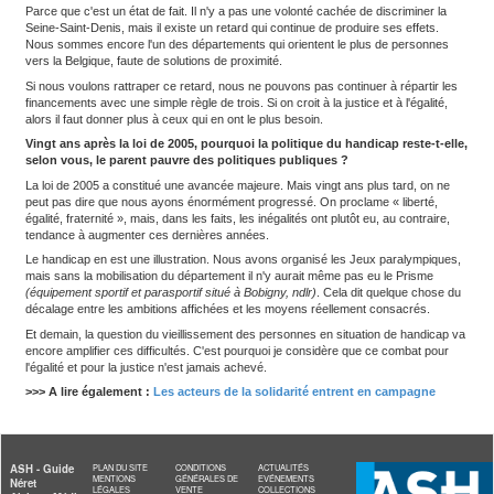
À propos de la PCH, des évolutions ont stabilisé une situation hi
défavorable, mais elles ne l'ont pas corrigée. Aujourd'hui, l'État
23 % des dépenses en Seine-Saint-Denis, contre 36 % en moyen
nous étions simplement au niveau de cette moyenne, cela représ
30 millions d'euros supplémentaires. Avec cette somme, nous po
la création de places avec l'ARS.
Vous défendez cinq mesures d'urgence. Lesquelles souhait
aboutir en priorité ?
Je ne peux les hiérarchiser parce que la situation est telle qu'il fa
fronts. Nous demandons d'abord de financer trois projets : des 
(institut médico-éducatif)
, en Sessad
(service d'éducation spécia
domicile)
et en internat pour des enfants présentant des troubles
neurodéveloppement ou des troubles du spectre de l'autisme. Ce
immédiatement activables, mais pas retenus faute de moyens.
Nous demandons également une augmentation d'au moins 50 % 
d'accompagnement des situations complexes, parce qu'aujourd'h
dispositifs affichent des délais d'attente de 18 à 24 mois. Nous 
créer rapidement des solutions pour les personnes handicapées v
plus en plus nombreuses et dont les parents vieillissent eux auss
À cela s'ajoute une demande de justice territoriale dans la réparti