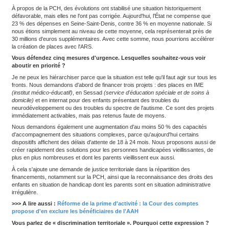
simplement pas les mêmes possibilités qu'ailleurs d'être accomp
parcours individualisé adapté à leurs besoins. Ce qui est totalem
Cette situation fragilise aussi les professionnels. Ils sont en souf
savent qu'ils ne peuvent pas apporter la prise en charge qu'ils so
cela alimente aussi la crise d'attractivité des métiers. Quand, entr
vous choisissez celui où les modalités d'accompagnement sont le
forcément les territoires les plus en difficulté peinent davantage à
même des conséquences financières pour le département, c'est 
l'action publique qui est fragilisé.
>>> Sur le même thème :
Pour l’Unapei, "la transition inclu
se résumer à une logique d’optimisation budgétaire"
Vous montrez également que les dépenses de PCH ont au
entre 2020 et 2024. Comment l'analysez-vous ?
On est à la fois face à un retard historique d'équipement, mais au
progressif de la solidarité nationale vers les départements. Quand
place en établissement, nous finançons des prestations compen
handicap (PCH) de 24 heures sur 24 à domicile. C'est l'effet mé
l'absence de solution.
On ne peut pas laisser les départements absorber seuls les c
financières d'un déficit d'offre qui relève pourtant de la solidarité 