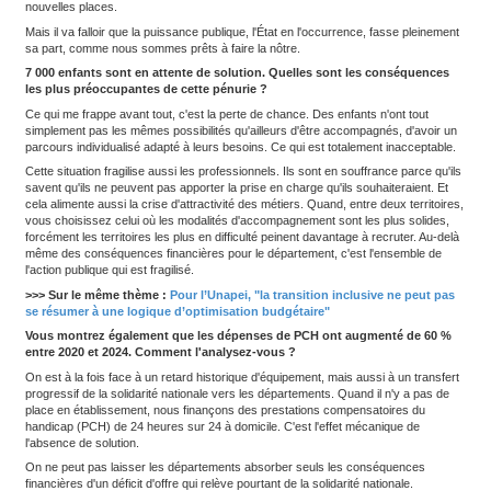
Dans un plaidoyer cosigné avec 27 acteurs associatifs du territoi
Seine-Saint-Denis
alerte sur un déficit historique. Avec le plus f
d'équipement médico-social de la métropole, le
département
cum
alors que plus de 7 000 enfants et 3 500 adultes attendent une s
ASH : Vous aviez évalué les besoins à 5 000 solutions nouv
investissement de 204 millions d'euros, mais seuls 37,1 ont
Qu'attendez-vous de cet événement ?
Stéphane Troussel :
Je n'ai pas d'illusion. Cette conférence ne
de baguette magique, régler tous nos problèmes. Notre départe
ambition forte dans le champ du handicap : nous l'avons notam
faisant passer les délais d'instruction de 18 à 24 mois à moins d
situant désormais sous les délais légaux, aussi bien pour les enf
adultes. Nous sommes également prêts à mobiliser nos propres
pour accompagner l'agence régionale de santé (ARS) dans la cr
nouvelles places.
Mais il va falloir que la puissance publique, l'État en l'occurrence
sa part, comme nous sommes prêts à faire la nôtre.
7 000 enfants sont en attente de solution. Quelles sont le
les plus préoccupantes de cette pénurie ?
Ce qui me frappe avant tout, c'est la perte de chance. Des enfant