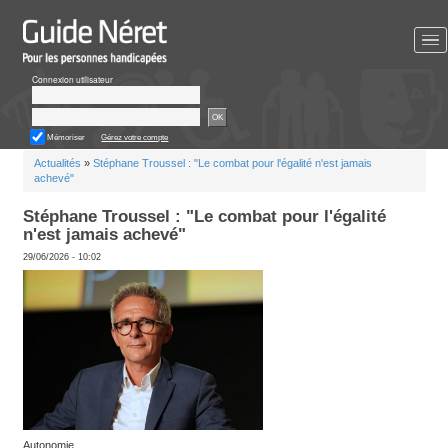
Aller
au
contenu
principal
Connexion utilisateur
OK
Mémoriser
Gérez votre compte
Vous
Actualités
»
Stéphane Troussel : "Le combat pour l'égalité n'es
êtes
achevé"
ici
Stéphane Troussel : "Le combat pour l'
n'est jamais achevé"
29/06/2026 - 10:02