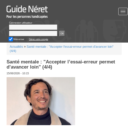
Aller
au
contenu
principal
Connexion utilisateur
OK
Mémoriser
Gérez votre compte
Vous
Actualités
»
Santé mentale : "Accepter l’essai-erreur permet d’
êtes
(4/4)
ici
Santé mentale : "Accepter l’essai-erre
d’avancer loin" (4/4)
15/06/2026 - 10:15