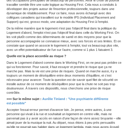
hiérarchie entre les disciplines. C’est la rencontre de métiers et d
du médical et du logement qui travaillent ensemble pour accomp
personnes. Auparavant, des mesures issues, par exemple, du san
développées, mais sans réelle connaissance sur le logement – e
un individu est un tout, à l’articulation de plusieurs champs : le l
l’emploi, etc. Un chez soi d’abord est ainsi une approche qui part 
personnes, dans une perspective de rétablissement.
>>> A lire aussi :
Affaire Lyhanna : la future loi de protectio
les violences sexuelles en détail
Cette logique de décloisonnement, nous l’appliquons dans notre
interministérielle (Logement, Santé et Solidarités, Emploi et Travail
Justice, Égalité femmes-hommes, Éducation nationale et jeuness
échelons au sein de la Dihal [Délégation interministérielle à l’héb
l’accès au logement] en conjuguant les expertises. Dans mon ca
et travaille pourtant dans une administration centrale chargée de l
sans-abrisme et le mal-logement.
Dans la même lignée, vous contribuez au développement du
Pouvez-vous préciser ?
Ce n’est pas tout d’avoir un logement pour se rétablir. Une autre
est de déterminer ce qu’on fait de sa vie. Dans notre société, le tra