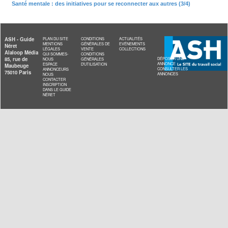
directives anticipées, qui permettent aux personnes ayant déjà 
hospitalisation sous contrainte de poser leurs conditions dans le 
seraient de nouveau amenées à être internées contre leur gré p
santé mentale. Le but est que ces publics deviennent acteurs, y
épisodes où ils pourraient perdre pied avec la réalité. Il y a aussi
personnalisés, outils pensés pour partir des envies profondes d
comme un désir d’enfant, l’envie de pratiquer une activité sportiv
relations amicales… L’objectif est d’initier une mise en mouvemen
des acteurs du soin ou du social, travailler en rétablissement, c
avant tout à des cultures professionnelles, des manières de trava
d’être ensemble.
Vous avez assisté il y a une quinzaine d’années aux premie
du « rétablissement ». Comment cette philosophie et ces out
évolué depuis ?
Avec Un chez-soi d’abord, nous étions vus au départ comme d
insensées qui voulaient mettre « des fous toxicos dans des app
Aujourd’hui, de nombreux territoires veulent développer le disposi
questionnement axé autour du « pourquoi vous faites ça ? » à 
faites ça ? ».
>>> A lire également :
Affaire Lyhanna : la Ciivise appelle à
"sans délai" ses recommandations