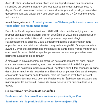
>>> Sur le même sujet :
Aurélie Tinland : "Une psychiatrie d
est possible"
Accepter l’essai-erreur permet d’avancer loin. Je pense, entre a
personne qui vivait à la rue et souhaitait un logement en centre-vi
parvenait pas à y avoir accès en raison d’une façon de vivre ass
aimait jouer de la musique la nuit. Au départ, nous étions à peu 
qu’elle ne pourrait pas habiter dans un logement lambda, mais 
ses désirs et avons essayé ensemble. Dans les premiers temps, 
avec le voisinage s’est mal passée. Mais, à chaque perte de log
profitait pour affiner ses envies et l’aider à mieux s’adapter aux c
inhérentes à la vie en ville. Ce qui a finalement marché : nous av
trouver un appartement en centre-ville que nous avons insonoris
de dépendance pour faire de la musique, dans lequel cette pers
vivre aujourd’hui.
Le Logement d’abord comme le Working First s’appuient su
rétablissement ». De quoi s’agit-il ?
C’est une philosophie résumée à travers le sigle Esper, pour « es
plaidoyer, empowerment et responsabilité personnelle ». À partir
ont été développés des outils concrets pour accompagner les p
long d’un parcours de rétablissement, avec à chaque fois l’idée d
décision au centre. Ainsi, en plus du Housing First ou du Working F