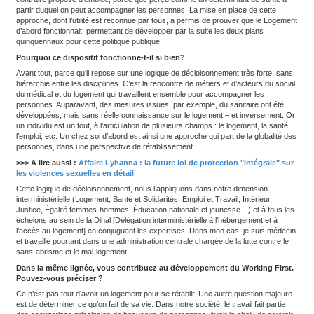
France depuis une quinzaine d’années.
Explications avec Raphaël Bouloudnine, psychiatre et coordinate
chez-soi d’abord » à la
Délégation interministérielle à l'hébe
l'accès au logement (Dihal)
.
ASH : « Un chez-soi d’abord » a été expérimenté en France
dizaine d’années avant d’entrer dans la loi et d’être déployé
territoire. Son efficacité est aujourd’hui reconnue. Sur quel
repose-t-il ?
Raphaël Bouloudnine :
Ce dispositif fait partie de la politique d
d’abord
»
, inspiré du
Housing First
né aux Etats-Unis dans les a
renverse le modèle classique d’accès à l’habitat pour un public tr
personnes à la rue ayant des troubles psy. Avec Un chez soi d’a
pas que les personnes aillent mieux avant d’envisager un logemen
contraire proposé d’emblée, parce que perçu comme un détermi
partir duquel on peut accompagner les personnes. La mise en pl
approche, dont l’utilité est reconnue par tous, a permis de prou
d’abord fonctionnait, permettant de développer par la suite les d
quinquennaux pour cette politique publique.
Pourquoi ce dispositif fonctionne-t-il si bien?
Avant tout, parce qu’il repose sur une logique de décloisonnement