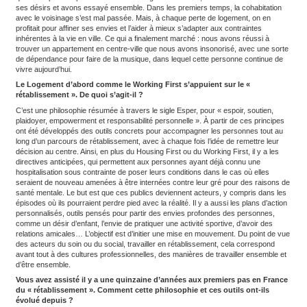
des occupations principales de beaucoup de personnes. Avoir le
travailler semble être une suite logique au Housing First. Cela n
développer des projets autour de l’insertion professionnelle, tou
dynamique de rétablissement. Pour ce faire, nous avons échan
collègues canadiens qui travaillent sur le modèle IPS (Individual
Support) qui est, grosso modo, une adaptation du Housing First à
De la même manière que le logement n’est pas l’objectif final dans
Logement d’abord, l’emploi n’est pas l’objectif final dans celle du
les voit plutôt comme des déterminants de santé et des moyens 
personne accompagnée se connaisse mieux, avec ses forces et s
constate que quand on associe le logement à l’emploi, tout va be
avec un effet potentialisateur de l’un sur l’autre, comme si 1 plus 
Quelle est la place accordée au risque ?
Dans le Logement d’abord comme dans le Working First, on ne p
qui va fonctionner. Pour savoir, il faut essayer et prendre le risq
marche pas. Mais la vie est une prise de risques. Quand on march
toujours un moment de déséquilibre entre deux moments d’équilibr
nécessaire pour avancer. Toute la question est de savoir quel file
installe autour de ce moment de déséquilibre pour que la chute ne
douloureuse. À travers ces dispositifs, nous cherchons une pris
contrôlée.