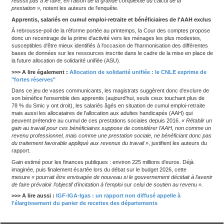
pauvreté, particulièrement pour les personnes aux revenus comp
60 % du salaire minimum, certains travailleurs à temps partiel et l
monoparentales.
Ce coup de pouce au pouvoir d'achat s'est révélé d'autant plus ef
2019, année à laquelle le gouvernement Philippe l'a massivemen
réponse à la crise des gilets jaunes, en faisant grimper le nombre
3,2 à 4,5 millions et le montant de la prime jusqu'à 350 € par foye
aux seuls frais de l’État, après que les organisations patronales o
répercussion sur le coût du travail une ligne rouge, la réforme de 
pèse lourd sur les finances publiques.
En 2019, son coût a été porté de 5,6 à 9,5 milliards. Son maintie
ses ajustements à la hausse pour suivre l'inflation galopante en 
ont fait monter la facture jusqu'à 10,6 milliards en 2024.
... mais pas sur le retour à l'emploi
Le coût est d'autant plus lourd pour un exécutif désespérément à
budget à l'équilibre, que ses résultats en matière de retour à l'act
pas à la hauteur des attentes. Commandité par la Cour des com
auprès des bénéficiaires révélait que 80 % d'entre eux ne tenai
ce complément de revenu dans leurs comportements d'emploi.
«
personnes interrogées ne cherche pas à anticiper les montants 