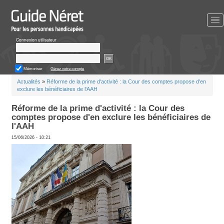
Aller
au
contenu
principal
Connexion utilisateur
OK
Mémoriser
Gérez votre compte
Vous
Actualités
»
Réforme de la prime d'activité : la Cour des comp
êtes
exclure les bénéficiaires de l'AAH
ici
Réforme de la prime d'activité : la Cou
comptes propose d'en exclure les bénéf
l'AAH
15/06/2026 - 10:21