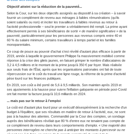
financier, estimant que la prestation a peu d'influence sur le
l'emploi.
C'est à peine un peu plus de deux mois après l'entrée en vigueur
de
la prime d'activité
à 3 millions de ménages supplémentaires,
2026, que la Cour des comptes a choisi de tacler le bilan de ce di
pouvoir d'achat des travailleurs les plus modestes dans un
rappo
demande de la commission des finances du Sénat
et dévoilé
Rédigé à partir des données compilées par la Drees et avec l'ai
de l'Institut des politiques publiques (IPP), le document dresse un
dix années d'existence de ce dispositif, né en 2016 de la fusion 
solidarité active (RSA) et de la prime pour l'emploi (PPE), suggér
le fléchage.
>>> A lire aussi :
Handicap et amendement Creton : les re
la Cour des comptes
Objectif atteint sur la réduction de la pauvreté...
Selon la Cour, sur les deux objectifs assignés au dispositif à sa c
fournir un complément de revenu aux ménages à faibles rémunéra
soient salariés ou non) et inciter les travailleurs à faibles revenu
l'activité professionnelle – seul le premier a véritablement été re
effectivement permis à ses bénéficiaires de sortir
«
de manière si