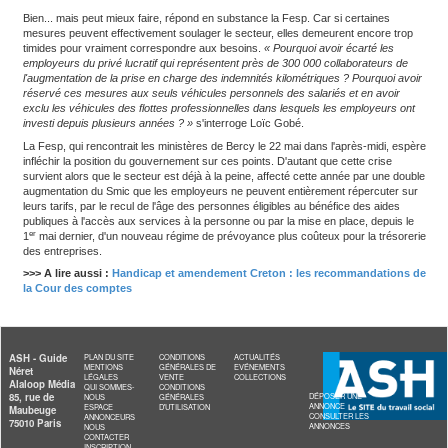
Dans son éventail de mesures, Sébastien Lecornu a notamment
doublement de la prime kilométrique réservée aux « grands roule
professionnels assurant plus de 8 000 kilomètres de déplacemen
(l'équivalent de 40 kilomètres par jour). Initialement calculée à 50 
passer à 100 €. Charge aux intéressés de s'inscrire sur la plate
ouverte par le gouvernement depuis le 27 avril 2026.
Autre mesure à destination du secteur de l'aide à domicile, le d
nécessaires à l'agrément d'un avenant à la convention collective 
personne prévoyant la hausse du montant de la prise en charge
kilométriques par les employeurs de 38 à 40 centimes par kilomèt
qui n'avait pas pu entrer en vigueur faute de soutien financier de 
départements, mais qui ne profitera,
in fine
, qu'aux employeurs as
lucratif en étant exclu.
Enfin, les professionnels du service à la personne devraient pouvo
aux tarifs préférentiels du « leasing solidaire » prévu par l'exécu
vise à mettre 15 000 véhicules électriques de location à disposit
rouleurs » à prix réduits : entre 50 et 100 € par mois au lieu des
actuellement.
>>> Pour compléter :
Aide à domicile : ce recul inquiétant p
professionnels du secteur
Insuffisant