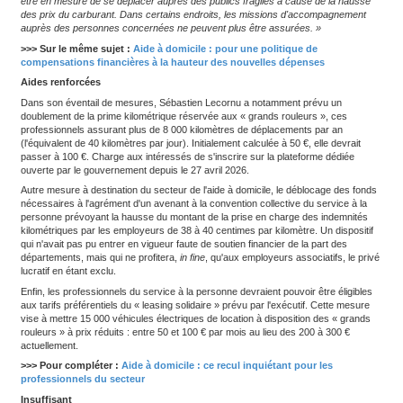
l'augmentation des tarifs du carburant. Selon la Fédération
de services à la personne (Fesp), elles excluent cependan
conséquent d'employeurs.
C'est un nouveau coup de pouce, mais il risque de ne pas suffire
l'activité économique française fortement affectée par l'instabilité 
dans le détroit d'Ormuz – ce corridor maritime stratégique dans le 
le Premier ministre
Sébastien Lecornu
a annoncé, jeudi 21 mai
nouvelle salve d'aides destinées à compenser l'augmentation du t
carburants. Parmi les secteurs concernés, celui de l'
aide à domi
de 500 000 salariés, particulièrement touchés par la flambée des
depuis le mois de mars.
« L'état du secteur devient critique,
avoue Loïc Gobé, président d
des entreprises de services à la personne (Fesp), l'une des org
d'employeurs de la branche.
Certains auxiliaires de vie nous an
être en mesure de se déplacer auprès des publics fragiles à ca
des prix du carburant. Dans certains endroits, les missions d'
auprès des personnes concernées ne peuvent plus être assuré
>>> Sur le même sujet :
Aide à domicile : pour une politiqu
compensations financières à la hauteur des nouvelles dép
Aides renforcées