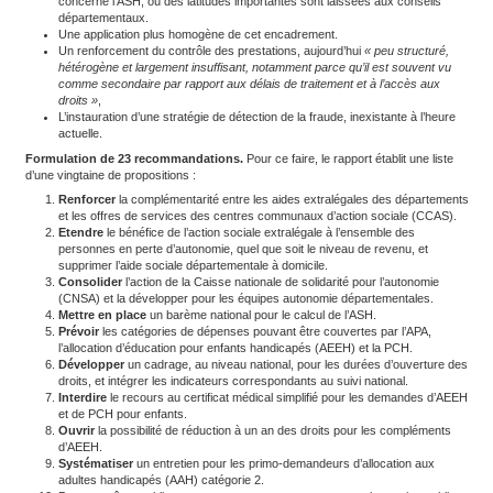
Leur gestion,
Leur dynamique, très forte pour les dépenses liées au han
croissance plus modérée pour l’aide personnalisée à l’aut
l’aide sociale à l’hébergement (ASH).
Constance dans les écarts.
En se fondant sur les six dernière
écarts dans l’attribution des prestations restent assez stables :
en densité, ces disparités sont notamment plus importantes
taux de bénéficiaires peut passer de 10 pour 1 000 habita
de-Seine, à 44 pour 1 000 habitants dans le Lot,
en intensité, où le rapport note des écarts moins remarquab
de la prestation de compensation du handicap (PCH).
>>> A lire aussi :
Ce rapport qui pointe les disparités d’acc
Nécessité d’une harmonisation des pratiques.
Dans un secon
l’Igas attirent l’attention sur le fait que les écarts de pratiques ne
surprenants, de par leur caractère individualisé et l’appréciation 
situation du demandeur. Néanmoins, pour des raisons d’équité et 
une harmonisation est nécessaire. Pour cela, les deux organism
plusieurs pistes :
Une amélioration du cadre juridique, trop souple, notammen