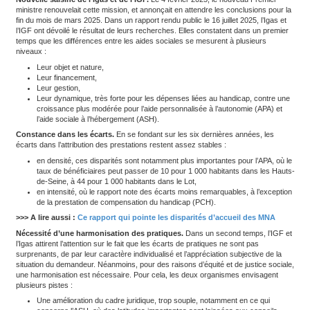
Par un courrier envoyé à l
’
Inspection générale des affaires so
l
’
Inspection générale des finances
(IGF) le 4 décembre 2024, 
ministre Michel Barnier les saisissait d’une demande relative à l’at
des
aides sociales
. Il leur était notamment demandé de s’intére
spécifiques, tels que :
L’état des lieux des divergences territoriales dans les moda
ces prestations.
La diversité des principales aides extralégales.
Les causes de divergence des aides légales.
L’analyse des outils de lutte contre la fraude aux allocation
>>> A lire aussi :
Minima sociaux : quels taux d’entrée et de 
allocations ?
Nouvelle saisine de l’Igas et de l’IGF.
Le 4 février 2025, le no
ministre renouvelait cette mission, et annonçait en attendre les c
fin du mois de mars 2025. Dans un rapport rendu public le 16 juille
l’IGF ont dévoilé le résultat de leurs recherches. Elles constaten
temps que les différences entre les aides sociales se mesurent à
niveaux :
Leur objet et nature,
Leur financement,