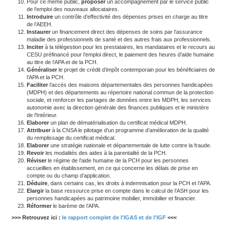
concerne l’ASH, où des latitudes importantes sont laissée
départementaux.
Une application plus homogène de cet encadrement.
Un renforcement du contrôle des prestations, aujourd’hui
«
hétérogène et largement insuffisant, notamment parce qu’i
comme secondaire par rapport aux délais de traitement et 
droits »
,
L’instauration d’une stratégie de détection de la fraude, inex
actuelle.
Formulation de 23 recommandations.
Pour ce faire, le rapport 
d’une vingtaine de propositions :
Renforcer
la complémentarité entre les aides extralégale
et les offres de services des centres communaux d’action
Etendre
le bénéfice de l’action sociale extralégale à l’ens
personnes en perte d’autonomie, quel que soit le niveau de
supprimer l’aide sociale départementale à domicile.
Consolider
l’action de la Caisse nationale de solidarité po
(CNSA) et la développer pour les équipes autonomie dépa
Mettre en place
un barème national pour le calcul de l’AS
Prévoir
les catégories de dépenses pouvant être couverte
l’allocation d’éducation pour enfants handicapés (AEEH) et
Développer
un cadrage, au niveau national, pour les duré