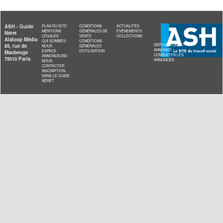
droits, et intégrer les indicateurs correspondants au suivi n
Interdire
le recours au certificat médical simplifié pour 
et de PCH pour enfants.
Ouvrir
la possibilité de réduction à un an des droits pour
d’AEEH.
Systématiser
un entretien pour les primo-demandeurs d’al
adultes handicapés (AAH) catégorie 2.
Pour ce même public,
proposer
un accompagnement par le
de l’emploi des nouveaux allocataires.
Introduire
un contrôle d’effectivité des dépenses prises en
de l’AEEH.
Instaurer
un financement direct des dépenses de soins pa
maladie des professionnels de santé et des autres frais au
Inciter
à la télégestion pour les prestataires, les mandatair
CESU préfinancé pour l’emploi direct, le paiement des heu
au titre de l’APA et de la PCH.
Généraliser
le projet de crédit d’impôt contemporain pour 
l’APA et la PCH.
Faciliter
l’accès des maisons départementales des perso
(MDPH) et des départements au répertoire national commu
sociale, et renforcer les partages de données entre les M
autonomie avec la direction générale des finances publique