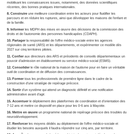
vulnérabilités, les recommandations s’affichent comme le cœur 
structurelle.
1. Reprendre
un pilotage national. Alarmant sur un fonctionnemen
sans données concrètes, il est demandé à ce que des renseign
soient produits.
2. Obliger
les établissements à remplir l’application ViaTrajectoir
faciliter le parcours de soins.
3. Harmoniser
les systèmes d’information des maisons départe
personnes handicapées (MDPH), et une intégration progressive
e
(classification internationale des maladies, 11
révision).
4. Établir
un référentiel national garantissant l’actualisation per
formations au regard des connaissances scientifiques internationa
capacité d’accompagner les enfants à hauteur de leurs besoins.
5. Créer
un observatoire national des parcours chargé d’évaluer l
publiques.
6. Renforcer
les coopérations scientifiques internationales et dif
fondées sur les données probantes notamment à travers les mo
d’intervention précoces.
7. Structurer
une politique ambitieuse de formation des professi