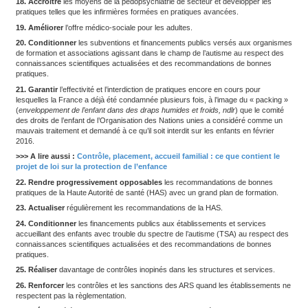
mobilisant les connaissances issues, notamment, des données sc
récentes, des bonnes pratiques internationales.
8. Construire
une meilleure coordination entre les acteurs pour flu
parcours et en réduire les ruptures, ainsi que développer les mai
de la famille.
9. Informer
les MDPH des mises en œuvre des décisions de la
droits et de l’autonomie des personnes handicapées (CDAPH).
10. Partager
la responsabilité de l’offre médico-sociale entre le
régionales de santé (ARS) et les départements, et expérimenter
2027 sur cinq territoires pilotes.
11. Confier
aux directeurs des ARS et présidents de conseils d
pouvoir d’admission en établissement ou service médico-social
12. Consolider
le rôle national de la maison de l’autisme pour en 
outil de coordination et de diffusion des connaissances.
13. Former
tous les professionnels de première ligne dans le cad
construction d’une stratégie de repérage précoce.
14. Sortir
d’un système qui attend un diagnostic définitif et une no
administrative avant d’agir.