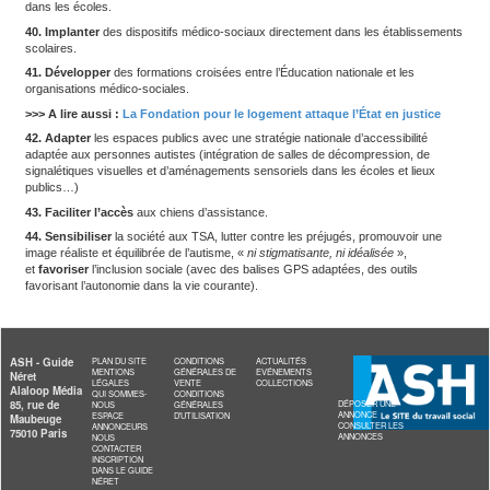
>>> A lire aussi :
Contrôle, placement, accueil familial : ce q
projet de loi sur la protection de l’enfance
22. Rendre progressivement opposables
les recommandation
pratiques de la Haute Autorité de santé (HAS) avec un grand plan
23. Actualiser
régulièrement les recommandations de la HAS.
24. Conditionner
les financements publics aux établissements 
accueillant des enfants avec trouble du spectre de l’autisme (T
connaissances scientifiques actualisées et des recommandatio
pratiques.
25. Réaliser
davantage de contrôles inopinés dans les structures
26. Renforcer
les contrôles et les sanctions des ARS quand les
respectent pas la règlementation.
27. Créer
un référentiel national pour le recensement des établi
leurs méthodes d’accompagnement.
28. Communiquer
des informations fiables auprès des collectiv
des bonnes pratiques dont l’élaboration serait confiée à la Déléga
interministérielle à la stratégie nationale pour les troubles du n
29. Reconnaître
l’expertise des familles dans le parcours des en
développer des solutions de répit.