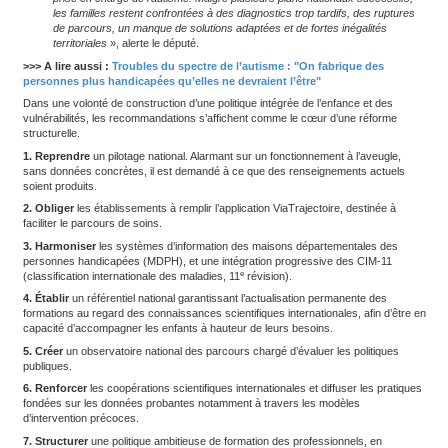
Présentation des conclusions.
Près d’un an après son lanceme
d’information sur la prise en charge des
enfants autistes
a rend
conclusions ont été présentées le 27 mai 2026 à la
délégation a
enfants
par ses corapporteurs, les députés Phillipe Fait (Horizo
Indépendants) et Isabelle Santiago (Socialistes et apparentés).
S’inscrivant selon cette dernière dans la continuité des tra
commission sur les manquements des politiques de la prot
l’enfance, elle dénonce une prise en charge ancienne qui 
principaux concernés. «
Au travers de ce rapport, nous n
simplement d’un sujet médico-social mais d’un révélateur 
politiques publiques de l’enfance en France
», explique-t-el
Du côté de son collègue, une évidence apparaît : celle de 
au plus tôt pour une progression des perspectives d’autono
de développement. «
La France a perdu beaucoup trop de
prise en charge de l’autisme. Malgré plusieurs plans natio
les familles restent confrontées à des diagnostics trop tard
de parcours, un manque de solutions adaptées et de fortes
territoriales
», alerte le député.
>>> A lire aussi :
Troubles du spectre de l’autisme : "On fab
personnes plus handicapées qu’elles ne devraient l’être"
Dans une volonté de construction d’une politique intégrée de l’en