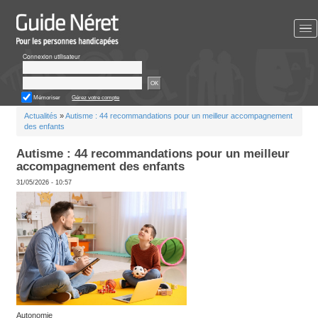
Aller
au
contenu
principal
Connexion utilisateur
OK
Mémoriser
Gérez votre compte
Vous
Actualités
»
Autisme : 44 recommandations pour un meilleur
êtes
des enfants
ici
Autisme : 44 recommandations pour un
accompagnement des enfants
31/05/2026 - 10:57