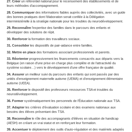
15. Accentuer
le déploiement des plateformes de coordination et
7-12 ans et mettre ce dispositif en place pour les 0-6 ans à Mayo
16. Mettre en œuvre
un programme national de repérage précoc
neurodéveloppement.
17. Renforcer
les moyens dédiés au déploiement de l’offre médic
étudier les besoins auxquels il faudra répondre sur cinq ans, par t
18. Accroître
les moyens de la pédopsychiatrie de secteur et dé
pratiques telles que les infirmières formées en pratiques avancé
19. Améliorer
l’offre médico-sociale pour les adultes.
20. Conditionner
les subventions et financements publics ver
de formation et associations agissant dans le champ de l’autism
connaissances scientifiques actualisées et des recommandatio
pratiques.
21. Garantir
l’effectivité et l’interdiction de pratiques encore en 
lesquelles la France a déjà été condamnée plusieurs fois, à l’im
(
enveloppement de l’enfant dans des draps humides et froids, nd
des droits de l’enfant de l’Organisation des Nations unies a co
mauvais traitement et demandé à ce qu’il soit interdit sur les enfa
2016.